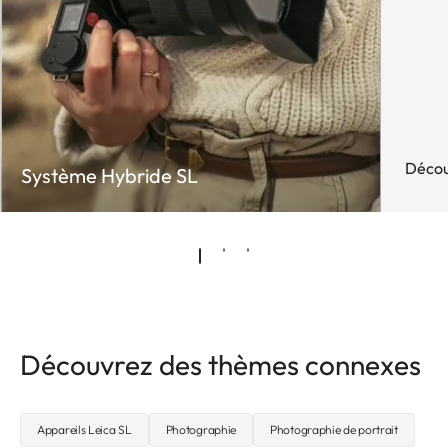
Décou
Système Hybride SL
Découvrez des thèmes connexes
Appareils Leica SL
Photographie
Photographie de portrait