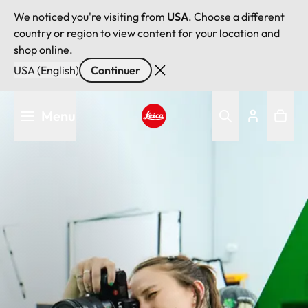
We noticed you're visiting from
USA
. Choose a different
country or region to view content for your location and
shop online.
USA (English)
Continuer
Aller
Menu
au
contenu
Leica logo - Home
principal