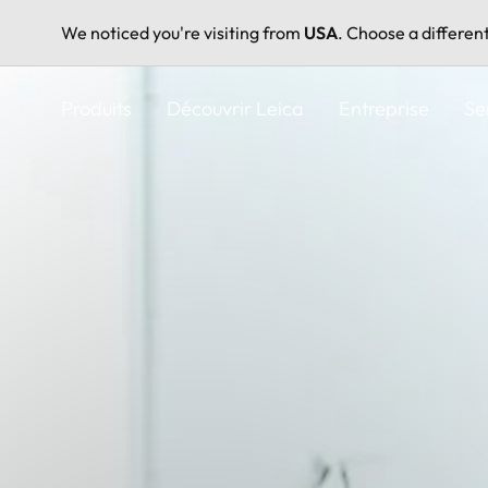
We noticed you're visiting from
USA
. Choose a differen
Aller
au
Produits
Découvrir Leica
Entreprise
Se
contenu
principal