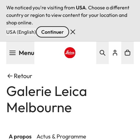
We noticed you're visiting from
USA
. Choose a different
country or region to view content for your location and
shop online.
USA (English)
Continuer
Aller
Menu
au
contenu
Leica logo - Home
principal
Retour
Galerie Leica
Melbourne
A propos
Actus & Programme