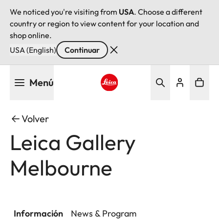
We noticed you're visiting from
USA
. Choose a different
country or region to view content for your location and
shop online.
USA (English)
Continuar
Pasar
Menú
al
contenido
Leica logo - Home
principal
Volver
Leica Gallery
Melbourne
Información
News & Program