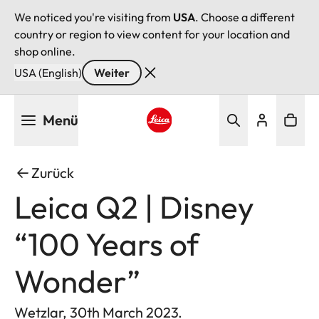
We noticed you're visiting from
USA
. Choose a different
country or region to view content for your location and
shop online.
USA (English)
Weiter
Direkt
Menü
zum
Inhalt
Leica logo - Home
Zurück
Leica Q2 | Disney
“100 Years of
Wonder”
Wetzlar, 30th March 2023.