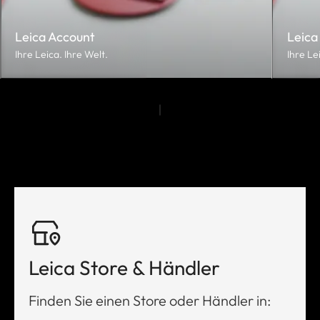
Leica Account
Leica
Ihre Leica. Ihre Welt.
Ihre Le
Leica Store & Händler
Finden Sie einen Store oder Händler in: