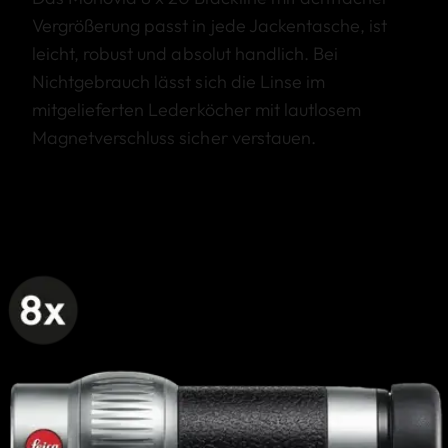
Vergrößerung passt in jede Jackentasche, ist
leicht, robust und absolut handlich. Bei
Nichtgebrauch lässt sich die Linse im
mitgelieferten Lederköcher mit lautlosem
Magnetverschluss sicher verstauen.