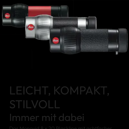
LEICHT, KOMPAKT,
STILVOLL
Immer mit dabei
Das Monovid 8 x 20 Blackline mit achtfacher