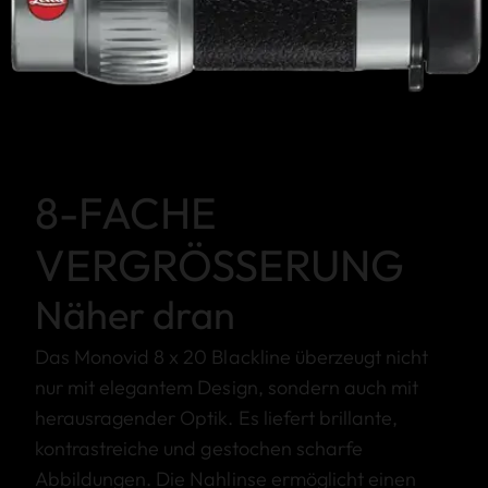
8-FACHE
VERGRÖSSERUNG
Näher dran
Das Monovid 8 x 20 Blackline überzeugt nicht
nur mit elegantem Design, sondern auch mit
herausragender Optik. Es liefert brillante,
kontrastreiche und gestochen scharfe
Abbildungen. Die Nahlinse ermöglicht einen