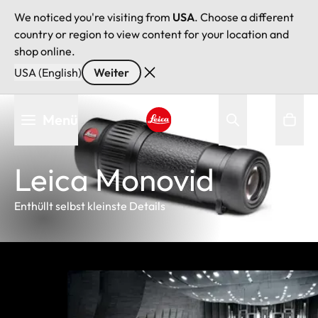
We noticed you're visiting from
USA
. Choose a different
country or region to view content for your location and
shop online.
USA (English)
Weiter
Direkt
Menü
zum
Inhalt
Leica logo - Home
Leica Monovid
Enthüllt selbst kleinste Details