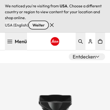
We noticed you're visiting from
USA
. Choose a different
country or region to view content for your location and
shop online.
USA (English)
Weiter
Direkt
Menü
zum
Inhalt
Leica logo - Home
Entdecken