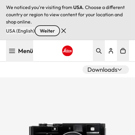
We noticed you're visiting from
USA
. Choose a different
country or region to view content for your location and
shop online.
USA (English)
Weiter
Direkt
Menü
zum
Inhalt
Leica logo - Home
Downloads