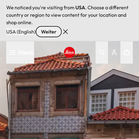
We noticed you're visiting from
USA
. Choose a different
country or region to view content for your location and
shop online.
USA (English)
Weiter
Direkt
Menü
zum
Inhalt
Leica logo - Home