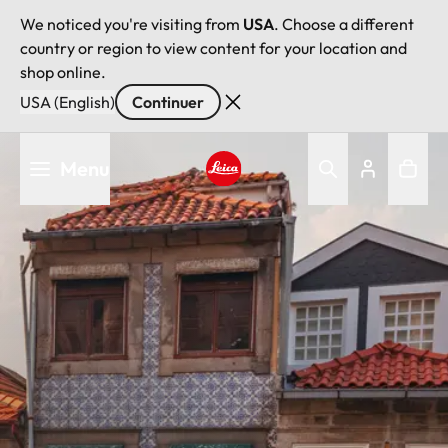
We noticed you're visiting from
USA
. Choose a different
country or region to view content for your location and
shop online.
USA (English)
Continuer
Aller
Menu
au
contenu
Leica logo - Home
principal