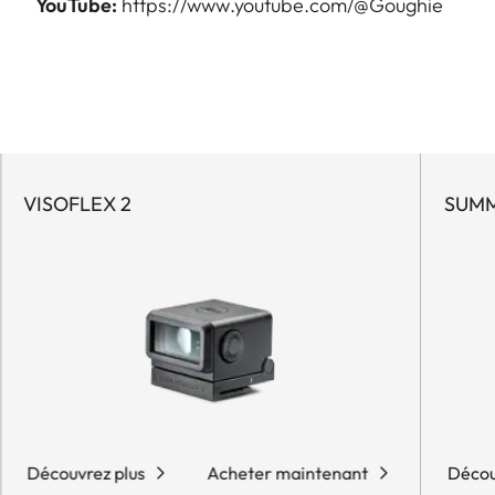
YouTube:
https://www.youtube.com/@Goughie
VISOFLEX 2
SUMM
Découvrez plus
Acheter maintenant
Décou