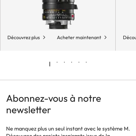
Découvrez plus
Acheter maintenant
Décou
Abonnez-vous à notre
newsletter
Ne manquez plus un seul instant avec le système M.
Découvrez des projets inspirants issus de la