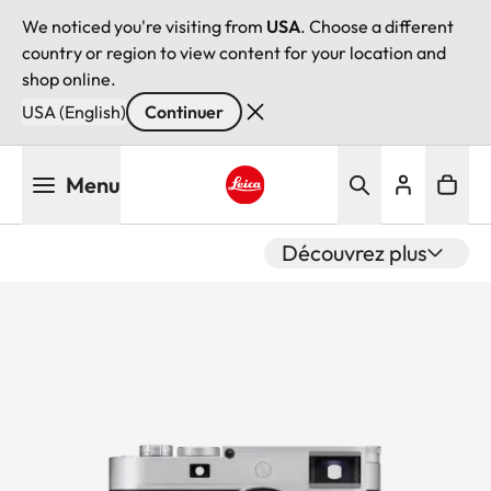
We noticed you're visiting from
USA
. Choose a different
country or region to view content for your location and
shop online.
USA (English)
Continuer
Aller
Menu
au
contenu
Leica logo - Home
principal
Découvrez plus