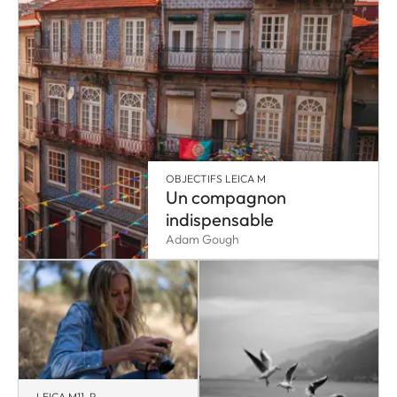
OBJECTIFS LEICA M
Un compagnon
indispensable
Adam Gough
LEICA M11-P