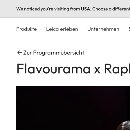
We noticed you're visiting from
USA
. Choose a differen
Direkt
zum
Produkte
Leica erleben
Unternehmen
Inhalt
Zur Programmübersicht
Flavourama x Raph
Image