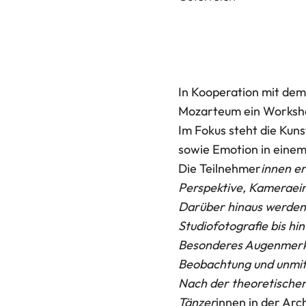
In Kooperation mit dem
Mozarteum ein Workshop
Im Fokus steht die Kun
sowie Emotion in einem 
Die Teilnehmer
innen
er
Perspektive, Kameraein
Darüber hinaus werden 
Studiofotografie bis hi
Besonderes Augenmerk l
Beobachtung und unmit
N
ach der theoretischen
Tänzer
innen in der Arc