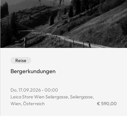
Event category: Reise
Event availability: Available
Reise
Bergerkundungen
Event start date:
Do, 17.09.2026 - 00:00
Event location:
Leica Store Wien Seilergasse, Seilergasse,
Event price:
Wien, Österreich
€ 590,00