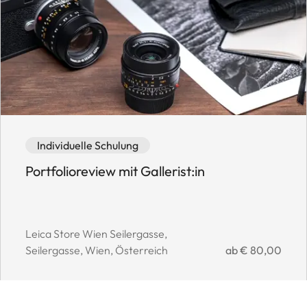
Event category: Individuelle Schulung
Event availability: Available
Individuelle Schulung
Portfolioreview mit Gallerist:in
Event location:
Leica Store Wien Seilergasse,
Event price:
Seilergasse, Wien, Österreich
ab € 80,00