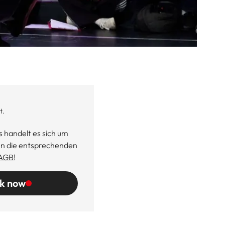
t.
 handelt es sich um
en die entsprechenden
AGB
!
k now