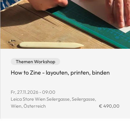
Event category: Themen Workshop
Event availability: Available
Themen Workshop
How to Zine - layouten, printen, binden
Event start date:
Fr, 27.11.2026 - 09:00
Event location:
Leica Store Wien Seilergasse, Seilergasse,
Event price:
Wien, Österreich
€ 490,00