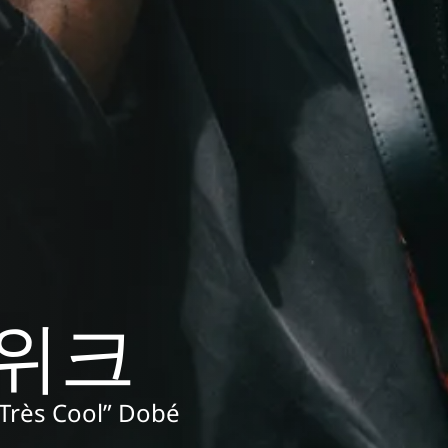
 위크
ès Cool” Dobé