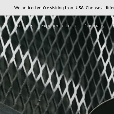
We noticed you're visiting from
USA
. Choose a diff
주
요
Products
Experience Leica
Company
콘
텐
츠
로
건
너
뛰
기