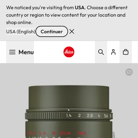
We noticed you're visiting from
USA
. Choose a different
country or region to view content for your location and
shop online.
USA (English)
Continuer
Aller
Menu
au
contenu
Leica logo - Home
principal