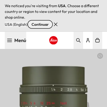
We noticed you're visiting from
USA
. Choose a different
country or region to view content for your location and
shop online.
USA (English)
Continuar
Pasar
Menú
al
contenido
Leica logo - Home
principal