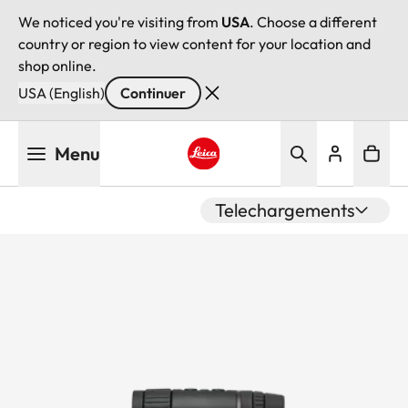
We noticed you're visiting from
USA
. Choose a different
country or region to view content for your location and
shop online.
USA (English)
Continuer
Aller
Menu
au
contenu
Leica logo - Home
principal
Telechargements