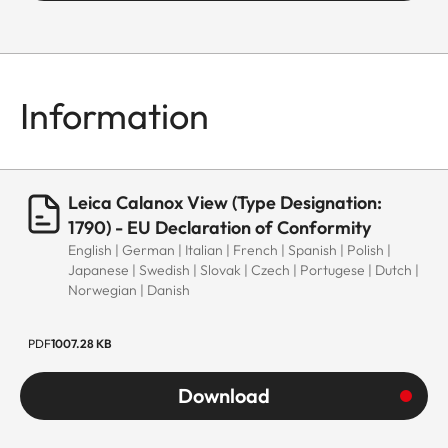
Information
Leica Calanox View (Type Designation:
1790) - EU Declaration of Conformity
English | German | Italian | French | Spanish | Polish |
Japanese | Swedish | Slovak | Czech | Portugese | Dutch |
Norwegian | Danish
PDF
1007.28 KB
Download