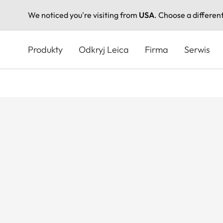
We noticed you're visiting from
USA
. Choose a differen
Przejdź
do
Produkty
Odkryj Leica
Firma
Serwis
treści