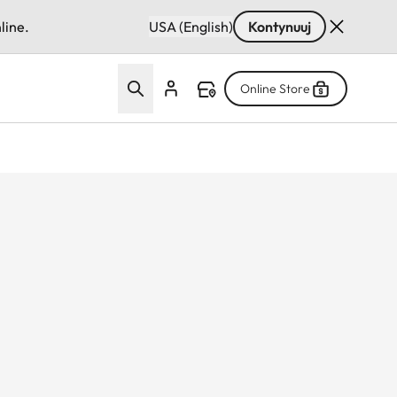
line.
USA (English)
Kontynuuj
Online Store