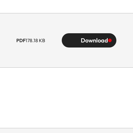
Download
PDF
178.18 KB