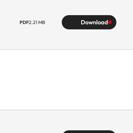
Download
PDF
2.21 MB