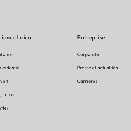
rience Leica
Entreprise
Stores
Corporate
 Akademie
Presse et actualités
Welt
Carrières
g Leica
tter