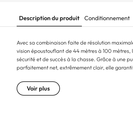
Description du produit
Conditionnement
Avec sa combinaison faite de résolution maximal
vision époustouflant de 44 mètres à 100 mètres, l
sécurité et de succès à la chasse. Grâce à une pup
parfaitement net, extrêmement clair, elle garantit 
particulièrement pour le gibier en mouvement. Ce
généreuse comprise entre 1 à 6.3 fois, ainsi qu'u
Voir plus
adaptatif. Combinées à ses dimensions extrêmem
Magnus 1-6.3x24 i un compagnon de chasse partic
chasses.