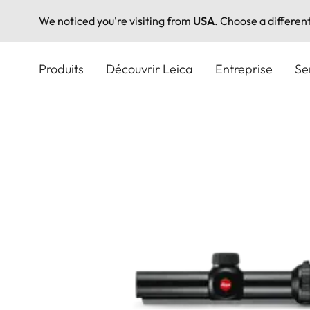
We noticed you're visiting from
USA
. Choose a differen
Aller
au
Produits
Découvrir Leica
Entreprise
Se
contenu
principal