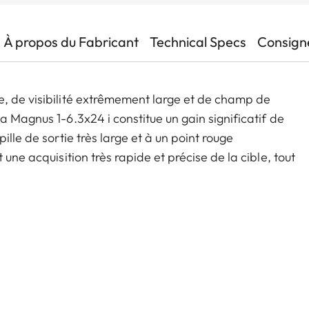
À propos du Fabricant
Technical Specs
Consigne
e, de visibilité extrêmement large et de champ de
a Magnus 1-6.3x24 i constitue un gain significatif de
ille de sortie très large et à un point rouge
une acquisition très rapide et précise de la cible, tout
tte lunette de visée offre une plage de zoom très
n système d'activation et désactivation automatique
ent compactes, ces caractéristiques font de la
ulièrement fiable et polyvalent pour toutes les