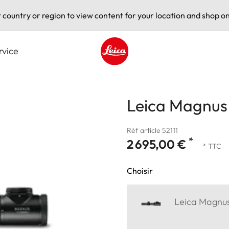
t country or region to view content for your location and shop on
rvice
Leica logo - Home
Leica Magnus 1
Réf article 52111
*
2 695,00 €
* TTC
Choisir
Leica Magnus