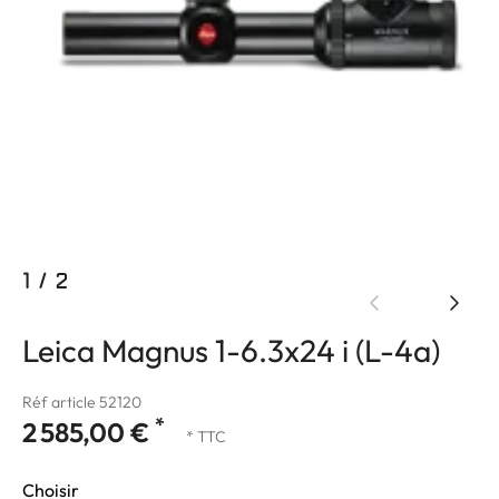
1
/
2
Leica Magnus 1-6.3x24 i (L-4a)
Réf article 52120
*
2 585,00 €
* TTC
Choisir