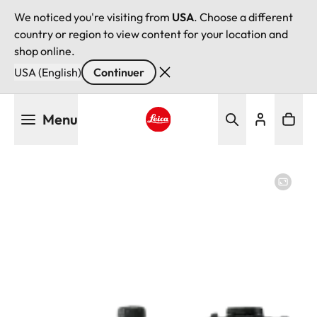
We noticed you're visiting from
USA
. Choose a different
country or region to view content for your location and
shop online.
USA (English)
Continuer
Aller
Menu
au
contenu
Leica logo - Home
principal