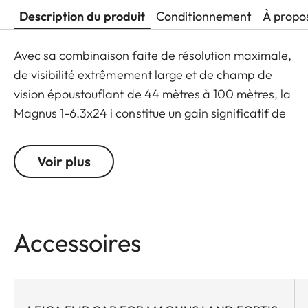
Description du produit
Conditionnement
À propo
Avec sa combinaison faite de résolution maximale,
de visibilité extrêmement large et de champ de
vision époustouflant de 44 mètres à 100 mètres, la
Magnus 1-6.3x24 i constitue un gain significatif de
sécurité et de succès à la chasse. Grâce à une
pupille de sortie très large et à un point rouge
Voir plus
parfaitement net, extrêmement clair, elle garantit
une acquisition très rapide et précise de la cible,
tout particulièrement pour le gibier en mouvement.
Cette lunette de visée offre une plage de zoom très
Accessoires
généreuse comprise entre 1 à 6.3 fois, ainsi qu'un
système d'activation et désactivation automatique
adaptatif. Combinées à ses dimensions
extrêmement compactes, ces caractéristiques font