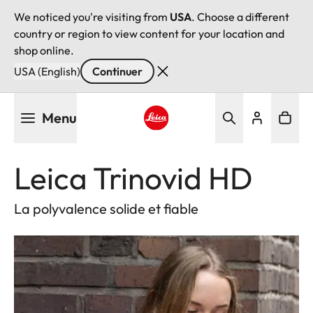
We noticed you're visiting from
USA
. Choose a different
country or region to view content for your location and
shop online.
USA (English)
Continuer
Aller
Menu
au
contenu
Leica logo - Home
principal
Leica Trinovid HD
La polyvalence solide et fiable