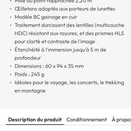
Mise au point rapprochée 2,20 m
Œilletons adaptés aux porteurs de lunettes
Modèle BC gainage en cuir
Traitement durcissant des lentilles (multicouche
HDC) résistant aux rayures, et des prismes HLS
pour clarté et contraste de l'image
Étanchéité à l'immersion jusqu'à 5 m de
profondeur
Dimensions : 60 x 94 x 35 mm
Poids : 245 g
Idéales pour le voyage, les concerts, le trekking
en montagne
Description du produit
Conditionnement
À propo