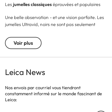
Les
jumelles classiques
éprouvées et populaires
Une belle observation - et une vision parfaite. Les
jumelles Ultravid, noirs ne sont pas seulement
élégantes avec leur habillage en cuir , elles sont
aussi extrêmement compactes et parfaites pour
Voir plus
les observations exigeantes. La plus haute
précision technique est logée dans un corps en
métal extrêmement compact. La grande molette
de mise au point offre un énorme confort
Leica News
d'utilisation. En outre, elle peut être ajustée avec
précision dans toutes les situations d'observation.
La distance de mise au point extrêmement courte
Nos envois par courriel vous tiendront
constamment informé sur le monde fascinant de
d'un peu plus d'un tour de molette vous permet de
Leica:
trouver rapidement le point optimal.