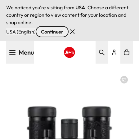
We noticed you're visiting from
USA
. Choose a different
country or region to view content for your location and
shop online.
USA (English)
Continuer
Aller
Menu
au
contenu
Leica logo - Home
principal