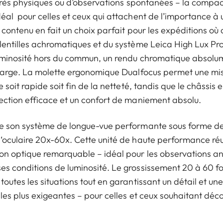
 très physiques ou d’observations spontanées – la compac
éal pour celles et ceux qui attachent de l’importance 
s contenu en fait un choix parfait pour les expéditions
lentilles achromatiques et du système Leica High Lux Pr
luminosité hors du commun, un rendu chromatique absolu
 large. La molette ergonomique Dualfocus permet une mis
e soit rapide soit fin de la netteté, tandis que le châssi
ection efficace et un confort de maniement absolu.
 son système de longue-vue performante sous forme de kit
‘oculaire 20x-60x. Cette unité de haute performance ré
n optique remarquable – idéal pour les observations an
 conditions de luminosité. Le grossissement 20 à 60 fois
outes les situations tout en garantissant un détail et u
les plus exigeantes – pour celles et ceux souhaitant déco