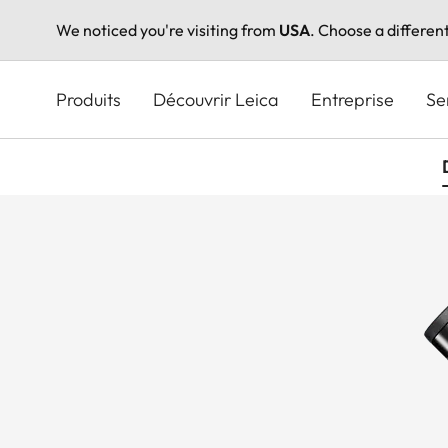
We noticed you're visiting from
USA
. Choose a differen
Aller
au
Produits
Découvrir Leica
Entreprise
Se
contenu
principal