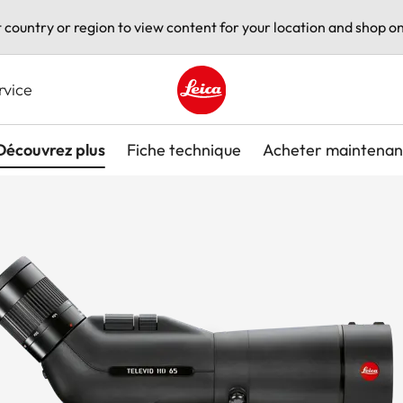
t country or region to view content for your location and shop on
rvice
Leica logo - Home
Découvrez plus
Fiche technique
Acheter maintenan