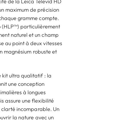
ité de la Leica Televid HD
à un maximum de précision
 où chaque gramme compte.
o (HLP™) particulièrement
ment naturel et un champ
e au point à deux vitesses
s en magnésium robuste et
 ultra qualitatif : la
unit une conception
imalières à longues
 assure une flexibilité
ne clarté incomparable. Un
uvrir la nature avec un