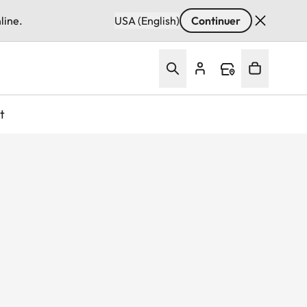
line.
USA (English)
Continuer
t