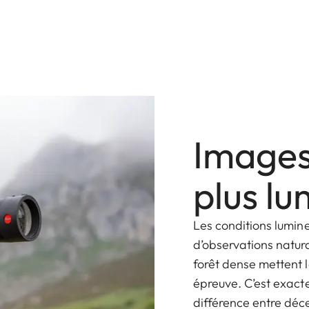
Images 
plus l
Les conditions lumin
d’observations natur
forêt dense mettent l
épreuve. C’est exacte
différence entre déce