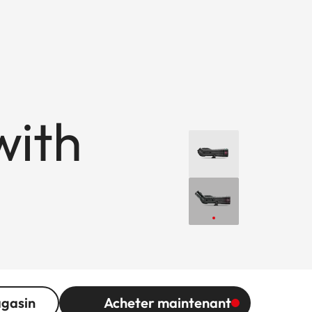
with
agasin
Acheter maintenant