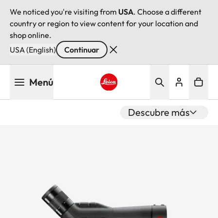
We noticed you're visiting from
USA
. Choose a different
country or region to view content for your location and
shop online.
USA (English)
Continuar
Pasar
Menú
al
contenido
Leica logo - Home
principal
Descubre más