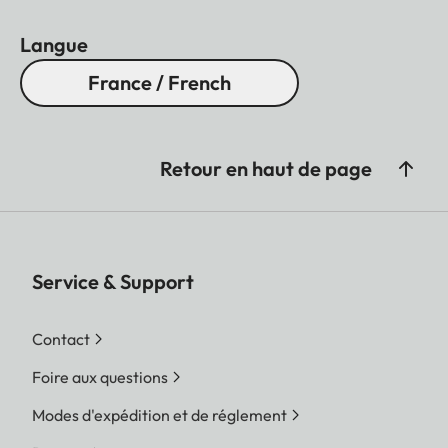
détaillée de la scène, d’un détail architectural ou
d’un panorama, en toute discrétion.
Langue
France / French
Retour en haut de page
Service & Support
Contact
Foire aux questions
Modes d'expédition et de réglement