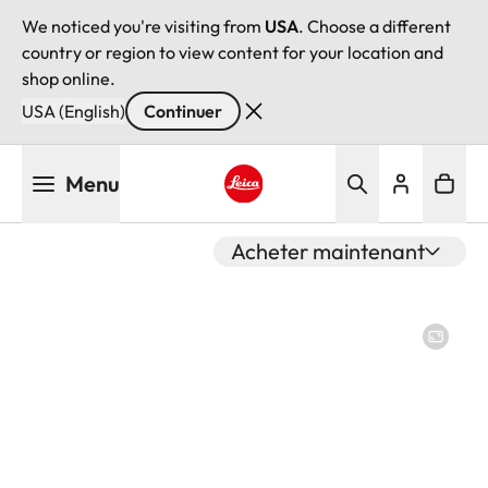
We noticed you're visiting from
USA
. Choose a different
country or region to view content for your location and
shop online.
USA (English)
Continuer
Aller
Menu
au
contenu
Leica logo - Home
principal
Acheter maintenant