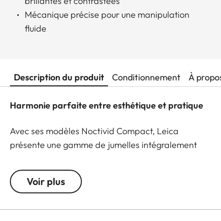
brillantes et contrastées
Mécanique précise pour une manipulation
fluide
Description du produit
Conditionnement
À propo
Harmonie parfaite entre esthétique et pratique
Avec ses modèles Noctivid Compact, Leica
présente une gamme de jumelles intégralement
revisitée. C’est dans l’esprit „Dimension minimale –
performance maximale“ que les ingénieurs ont
Voir plus
développé une nouvelle génération de jumelles
compactes, faisant office de référence dans cette
catégorie. Elégance, robustesse et excellence