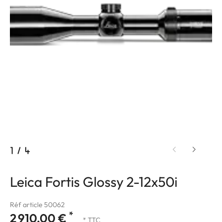
1
/
4
Leica Fortis Glossy 2-12x50i
Réf article 50062
*
2 910,00 €
* TTC