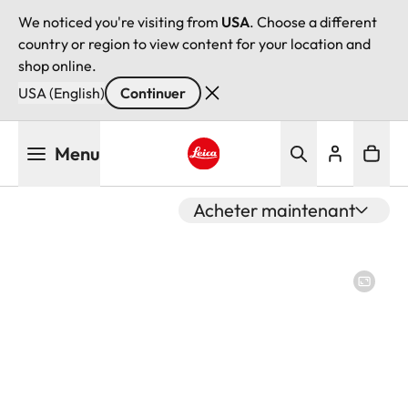
We noticed you're visiting from
USA
. Choose a different
country or region to view content for your location and
shop online.
USA (English)
Continuer
Aller
Menu
au
contenu
Leica logo - Home
principal
Acheter maintenant