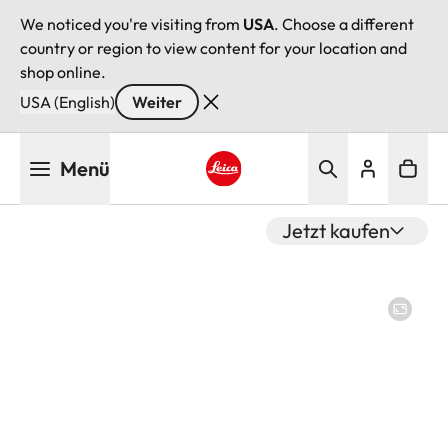
We noticed you're visiting from
USA
. Choose a different
country or region to view content for your location and
shop online.
USA (English)
Weiter
Direkt
Menü
zum
Inhalt
Leica logo - Home
Jetzt kaufen