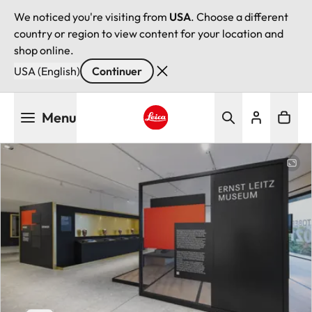
We noticed you're visiting from
USA
. Choose a different
country or region to view content for your location and
shop online.
USA (English)
Continuer
Aller
Menu
au
contenu
Leica logo - Home
principal