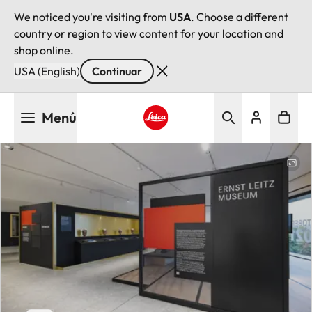
We noticed you're visiting from
USA
. Choose a different
country or region to view content for your location and
shop online.
USA (English)
Continuar
Pasar
Menú
al
contenido
Leica logo - Home
principal