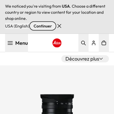
We noticed you're visiting from
USA
. Choose a different
country or region to view content for your location and
shop online.
USA (English)
Continuer
Aller
Menu
au
contenu
Leica logo - Home
principal
Découvrez plus