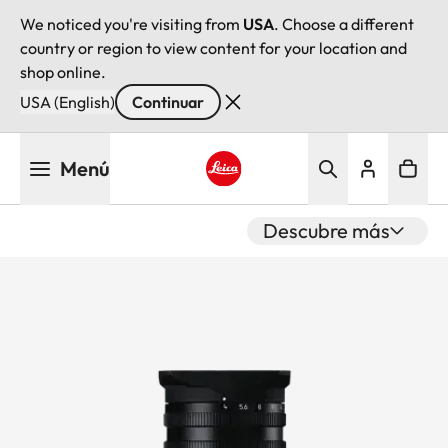
We noticed you're visiting from
USA
. Choose a different
country or region to view content for your location and
shop online.
USA (English)
Continuar
Pasar
Menú
al
contenido
Leica logo - Home
principal
Descubre más