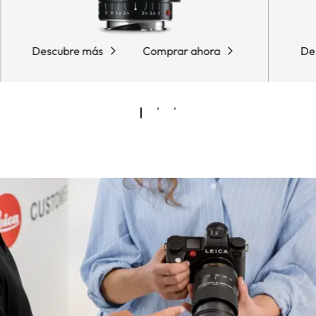
Descubre más
Comprar ahora
De