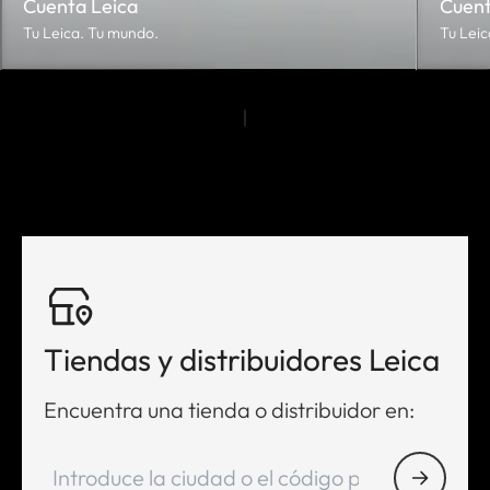
Cuenta Leica
Cuent
Tu Leica. Tu mundo.
Tu Leic
Tiendas y distribuidores Leica
Encuentra una tienda o distribuidor en: