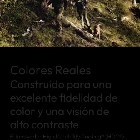
Colores Reales
Construido para una
excelente fidelidad de
color y una visión de
alto contraste
El innovador High Durability Coating® (HDC®)