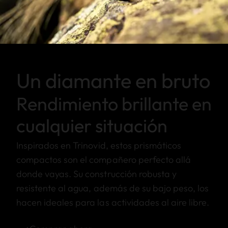
Un diamante en bruto
Rendimiento brillante en
cualquier situación
Inspirados en Trinovid, estos prismáticos
compactos son el compañero perfecto allá
donde vayas. Su construcción robusta y
resistente al agua, además de su bajo peso, los
hacen ideales para las actividades al aire libre.