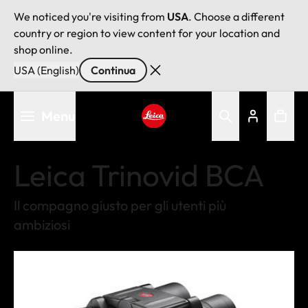
We noticed you're visiting from
USA
. Choose a different
country or region to view content for your location and
shop online.
USA (English)
Continua
Salta
Menu
al
contenuto
Leica logo - Home
principale
Leica Trinovid BCA
Il compagno giusto per gli utenti più
ambiziosi