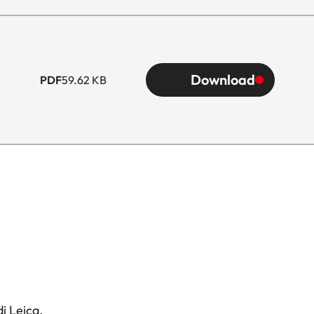
Download
PDF
59.62 KB
i Leica.