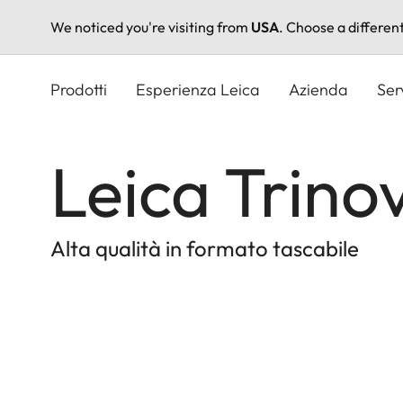
We noticed you're visiting from
USA
. Choose a differen
Salta
al
Prodotti
Esperienza Leica
Azienda
Ser
contenuto
principale
Leica Trino
Alta qualità in formato tascabile