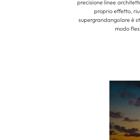
precisione linee architett
proprio effetto, ri
supergrandangolare è sta
modo fless