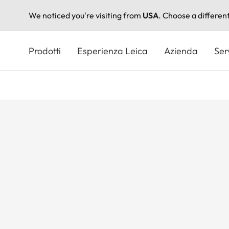
We noticed you're visiting from
USA
. Choose a differen
Salta
al
Prodotti
Esperienza Leica
Azienda
Ser
contenuto
principale