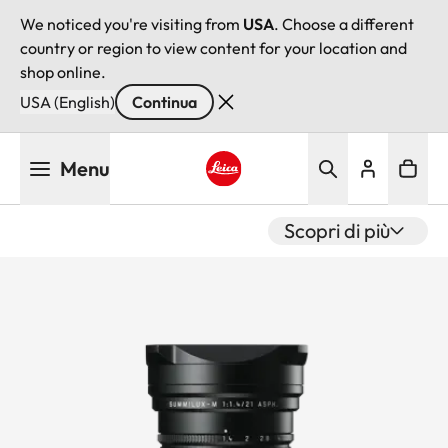
We noticed you're visiting from
USA
. Choose a different
country or region to view content for your location and
shop online.
USA (English)
Continua
Salta
Menu
al
contenuto
Leica logo - Home
principale
Scopri di più