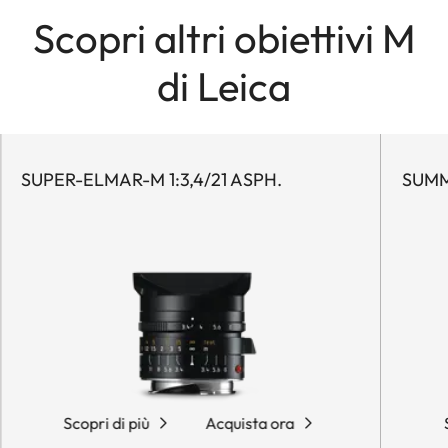
Scopri altri obiettivi M
di Leica
SUPER-ELMAR-M 1:3,4/21 ASPH.
SUMM
Scopri di più
Acquista ora