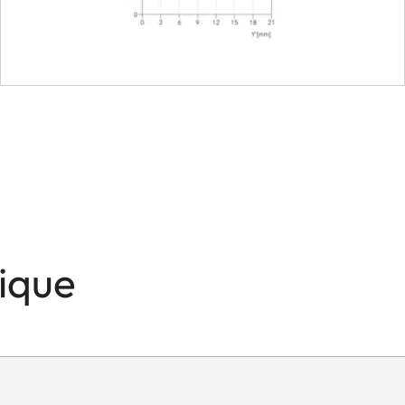
lades
11
Leica M bayonet with 6-bit
46
Integrated, extendable
approx. 46 mm
nique
approx. 58 mm
about 338 g