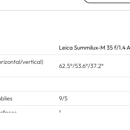
Leica Summilux-M 35 f/1.4 
izontal/vertical)
62.5°/53.6°/37.2°
blies
9/5
urfaces
1
 pupil before the