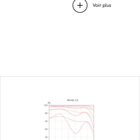
bayonet
Voir plus
Focus range
Focusing
Scale
Smallest object field
Largest scale
Diaphragm
Setting/Function
Smallest aperture