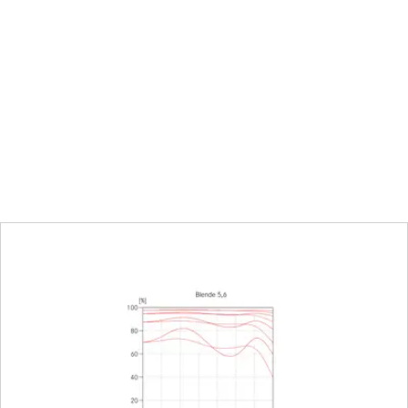
ot (ft)
alf-increment lock