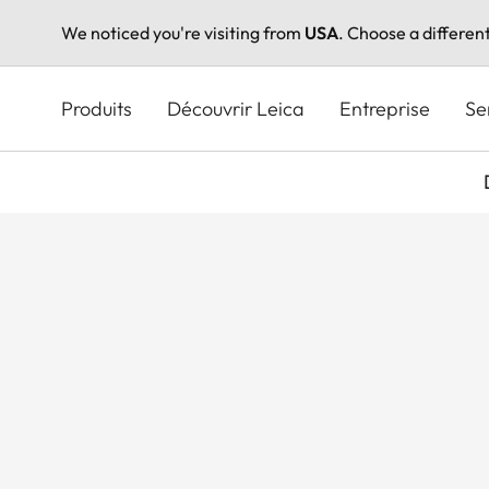
We noticed you're visiting from
USA
. Choose a differen
Aller
au
Produits
Découvrir Leica
Entreprise
Se
contenu
principal