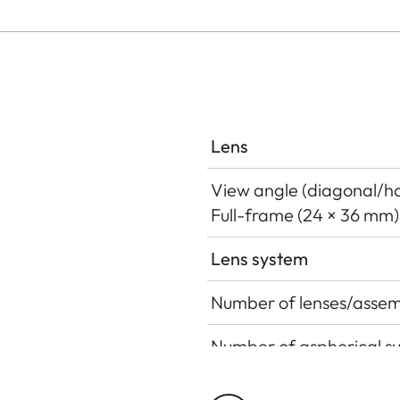
Lens
View angle (diagonal/hor
Full-frame (24 × 36 mm)
Lens system
Number of lenses/assem
Number of aspherical s
Position of the entrance