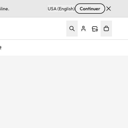
line.
USA (English)
Continuer
t