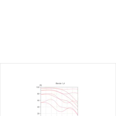
16 mm
0.4 m to ∞
Combined scale meter (m)/fo
213 × 319 mm
1:8.9
Click-stop diaphragm with h
settings
16