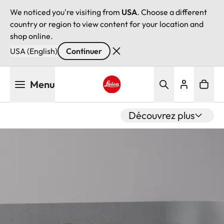
We noticed you're visiting from
USA
. Choose a different
country or region to view content for your location and
shop online.
USA (English)
Continuer
Aller
Menu
au
contenu
Leica logo - Home
principal
Découvrez plus