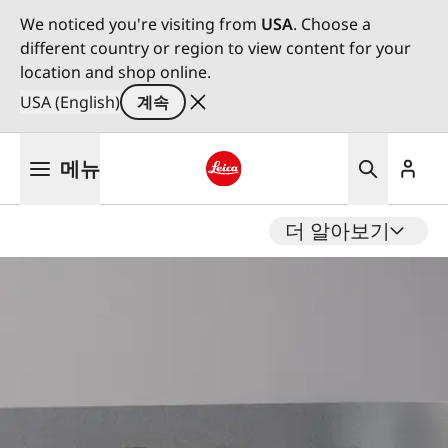
We noticed you're visiting from
USA
. Choose a
different country or region to view content for your
location and shop online.
USA (English)
계속
주
메뉴
요
콘
Leica logo - Home
텐
더 알아보기
츠
로
건
너
뛰
기