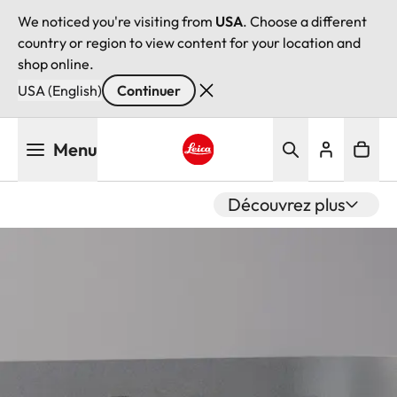
We noticed you're visiting from
USA
. Choose a different
country or region to view content for your location and
shop online.
USA (English)
Continuer
Aller
Menu
au
contenu
Leica logo - Home
principal
Découvrez plus