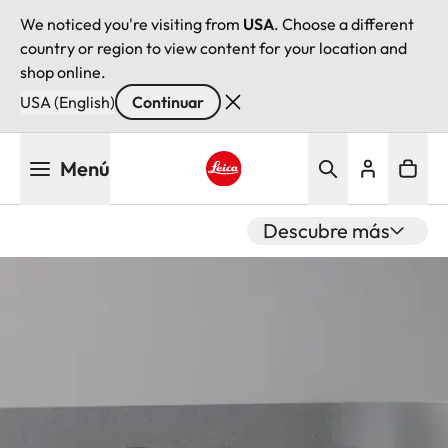
We noticed you're visiting from
USA
. Choose a different
country or region to view content for your location and
shop online.
USA (English)
Continuar
Pasar
Menú
al
contenido
Leica logo - Home
principal
Descubre más