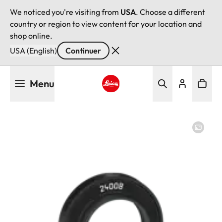
We noticed you're visiting from
USA
. Choose a different
country or region to view content for your location and
shop online.
USA (English)
Continuer
Aller
Menu
au
contenu
Leica logo - Home
principal