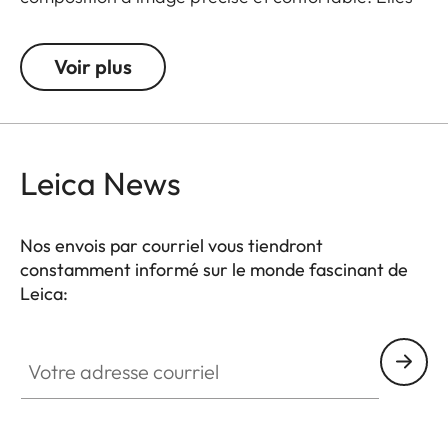
sont disponibles en versions de +/- 0,5, 1, 1,5, 2 et 3
dioptries. À noter : le viseur du leica M est réglé par
Voir plus
défaut sur -0,5 dioptrie afin de garantir une visée
confortable aux distances moyennes.
Leica News
Nos envois par courriel vous tiendront
constamment informé sur le monde fascinant de
Leica:
Votre adresse courriel