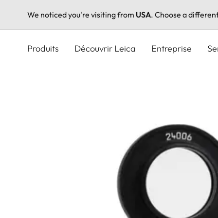
We noticed you're visiting from
USA
. Choose a differen
Aller
au
Produits
Découvrir Leica
Entreprise
Se
contenu
principal