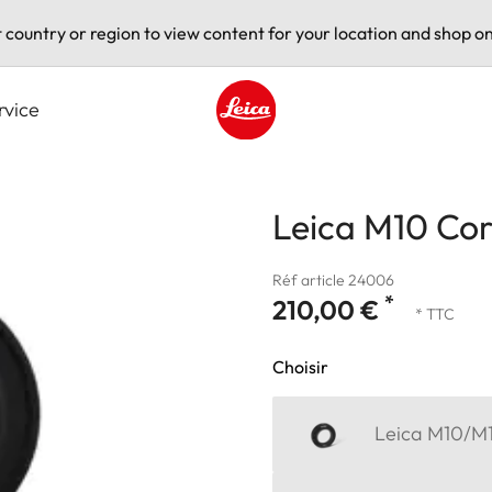
t country or region to view content for your location and shop on
rvice
Leica logo - Home
Leica M10 Corr
Réf article 24006
*
210,00 €
* TTC
Choisir
Leica M10/M11