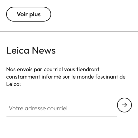
nettement améliorés permettent de conserver une
qualité d'image complète, même dans des
Voir plus
conditions d'éclairage défavorables. Grâce à un
filetage supplémentaire, le filtre UVa II peut
également être utilisé en combinaison avec
d'autres filtres et constitue une protection
Leica News
permanente pour vos précieux filtres.
Nos envois par courriel vous tiendront
constamment informé sur le monde fascinant de
Leica:
Votre adresse courriel