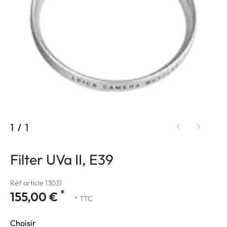
1
/
1
Filter UVa II, E39
Réf article 13031
*
155,00 €
* TTC
Choisir