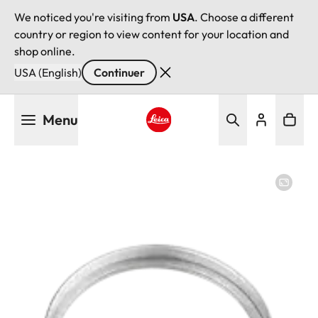
We noticed you're visiting from
USA
. Choose a different
country or region to view content for your location and
shop online.
USA (English)
Continuer
Aller
Menu
au
contenu
Leica logo - Home
principal