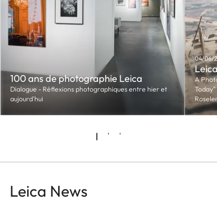
04/06/2
Leica
100 ans de photographie Leica
A Phot
Dialogue - Réflexions photographiques entre hier et
Today"
aujourd'hui
Rosele
Leica News