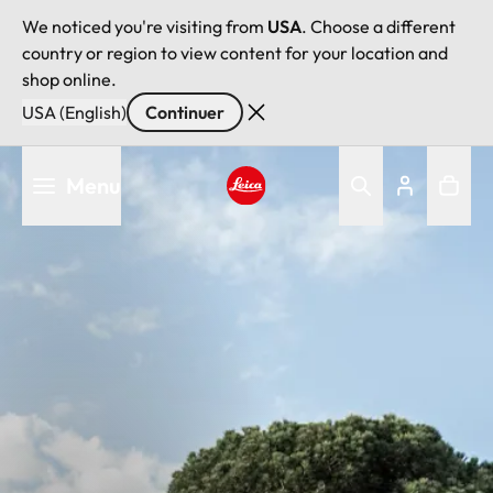
We noticed you're visiting from
USA
. Choose a different
country or region to view content for your location and
shop online.
USA (English)
Continuer
Aller
Menu
au
contenu
Leica logo - Home
principal