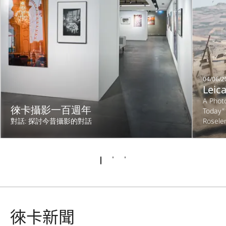
04/06/2
Leica
A Phot
徠卡攝影一百週年
Today"
對話: 探討今昔攝影的對話
Rosele
徠卡新聞