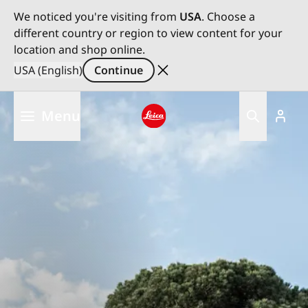
We noticed you're visiting from
USA
. Choose a
different country or region to view content for your
location and shop online.
USA (English)
Continue
Skip
Menu
to
main
Leica logo - Home
content