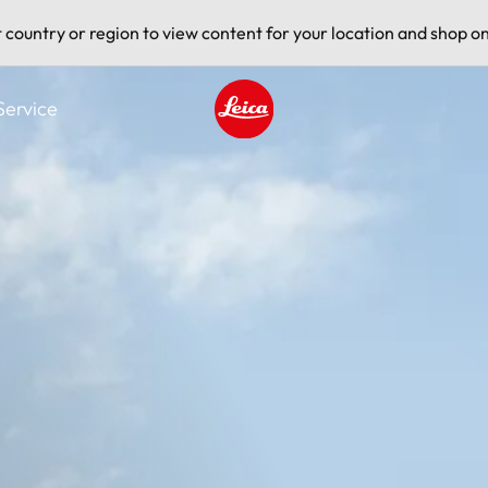
t country or region to view content for your location and shop on
Service
Leica logo - Home