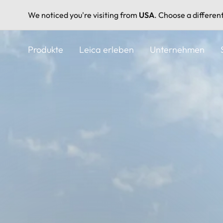
We noticed you're visiting from
USA
. Choose a differen
Direkt
zum
Produkte
Leica erleben
Unternehmen
Inhalt