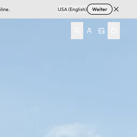
line.
USA (English)
Weiter