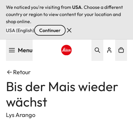
We noticed you're visiting from
USA
. Choose a different
country or region to view content for your location and
shop online.
USA (English)
Continuer
Aller
Menu
au
contenu
Leica logo - Home
principal
Retour
Bis der Mais wieder
wächst
Lys Arango