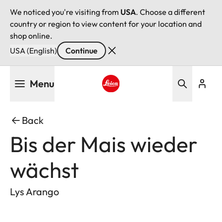
We noticed you're visiting from
USA
. Choose a different
country or region to view content for your location and
shop online.
USA (English)
Continue
Skip
Menu
to
main
Leica logo - Home
content
Back
Bis der Mais wieder
wächst
Lys Arango