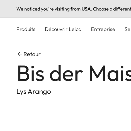
We noticed you're visiting from
USA
. Choose a differen
Aller
au
Produits
Découvrir Leica
Entreprise
Se
contenu
principal
Retour
Bis der Mai
Lys Arango