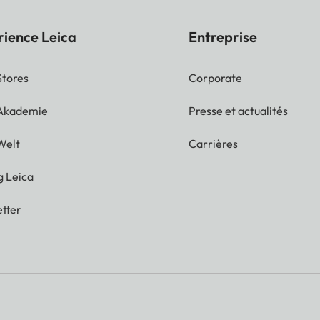
rience Leica
Entreprise
Stores
Corporate
 Akademie
Presse et actualités
Welt
Carrières
g Leica
tter