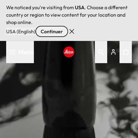
We noticed you're visiting from
USA
. Choose a different
country or region to view content for your location and
shop online.
USA (English)
Continuer
Aller
Menu
au
contenu
Leica logo - Home
principal