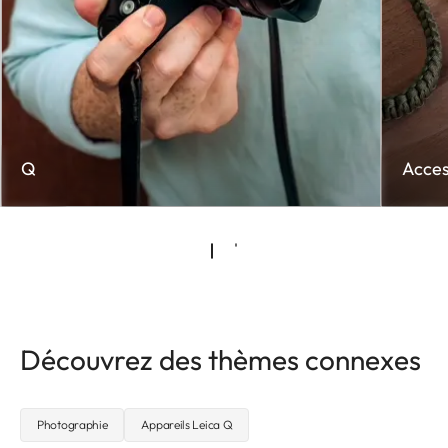
Q
Acces
Découvrez des thèmes connexes
Photographie
Appareils Leica Q